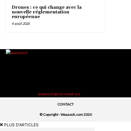
Drones : ce qui change avec la
nouvelle réglementation
européenne
4 août 2026
Waaaouh.com est le magazine collaboratif est le magazine sur
lequel vous devez absolument publier que vous soyez journaliste
amateur ou propriétaire de site web. Les actualités les plus
pétillantes et les plus fascinantes vous attendent sur le
magazine Waaaouh, pour le plaisir des amateurs de lecture.
Contactez-nous:
waaaouh@secumail.xyz
CONTACT
© Copyright - Waaaouh.com 2020
PLUS D'ARTICLES