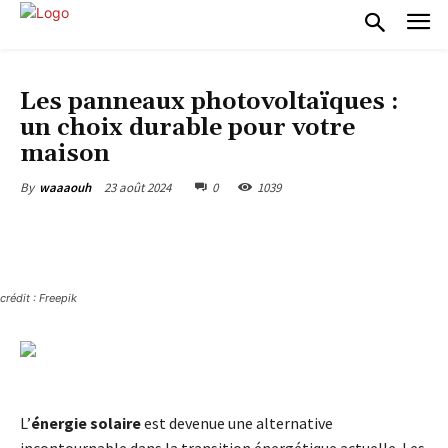
HABITAT, DÉCORATION, MOBILIER, ÉQUIPEMENTS DE LA MAISON
Les panneaux photovoltaïques :
un choix durable pour votre
maison
23 août 2024
0
1039
By
waaaouh
crédit : Freepik
L’
énergie solaire
est devenue une alternative
incontournable dans la transition énergétique actuelle. Les